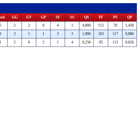
nti
GG
GV
GP
SF
SS
QS
PF
PS
QP
5
2
2
0
4
1
4,000
112
78
1,436
3
2
1
1
3
3
1,000
103
117
0,880
1
2
0
2
1
4
0,250
95
115
0,826