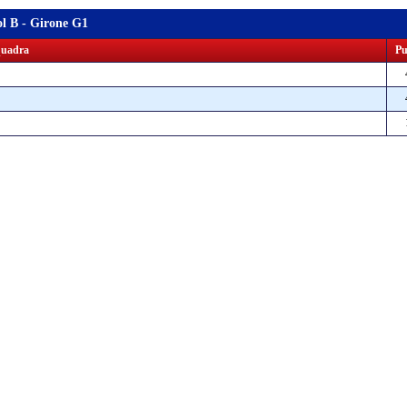
l B - Girone G1
uadra
Pu