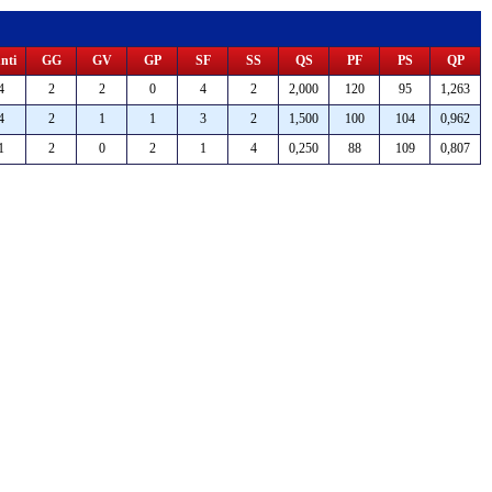
nti
GG
GV
GP
SF
SS
QS
PF
PS
QP
4
2
2
0
4
2
2,000
120
95
1,263
4
2
1
1
3
2
1,500
100
104
0,962
1
2
0
2
1
4
0,250
88
109
0,807