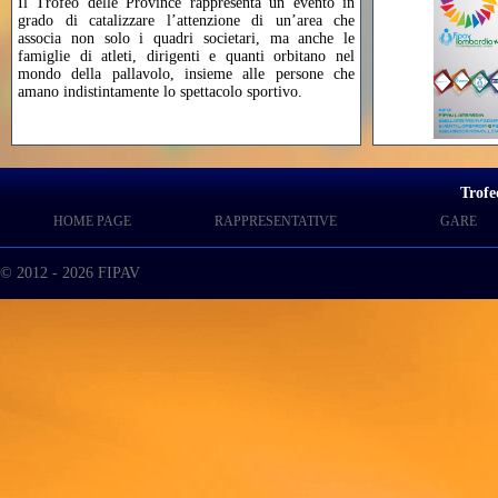
Il Trofeo delle Province rappresenta un evento in
grado di catalizzare l’attenzione di un’area che
associa non solo i quadri societari, ma anche le
famiglie di atleti, dirigenti e quanti orbitano nel
mondo della pallavolo, insieme alle persone che
amano indistintamente lo spettacolo sportivo.
Trofe
HOME PAGE
RAPPRESENTATIVE
GARE
© 2012 - 2026 FIPAV