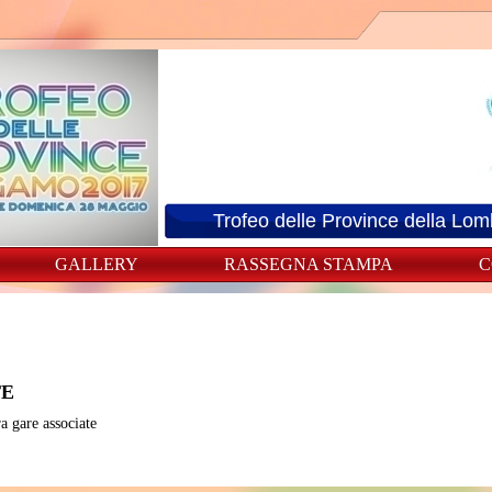
Trofeo delle Province della Lo
GALLERY
RASSEGNA STAMPA
C
TE
a gare associate