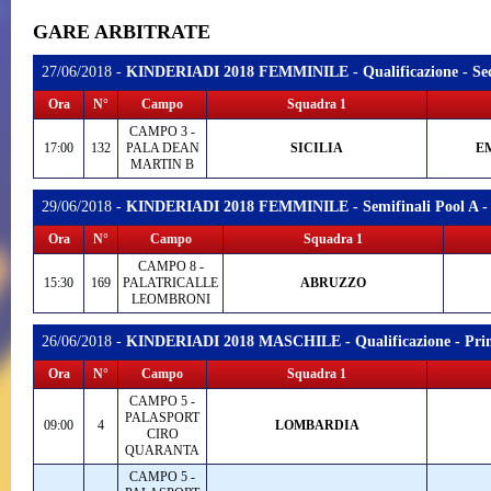
GARE ARBITRATE
27/06/2018 -
KINDERIADI 2018 FEMMINILE - Qualificazione - Seco
Ora
N°
Campo
Squadra 1
CAMPO 3 -
17:00
132
PALA DEAN
SICILIA
E
MARTIN B
29/06/2018 -
KINDERIADI 2018 FEMMINILE - Semifinali Pool A - 9
Ora
N°
Campo
Squadra 1
CAMPO 8 -
15:30
169
PALATRICALLE
ABRUZZO
LEOMBRONI
26/06/2018 -
KINDERIADI 2018 MASCHILE - Qualificazione - Prima
Ora
N°
Campo
Squadra 1
CAMPO 5 -
PALASPORT
09:00
4
LOMBARDIA
CIRO
QUARANTA
CAMPO 5 -