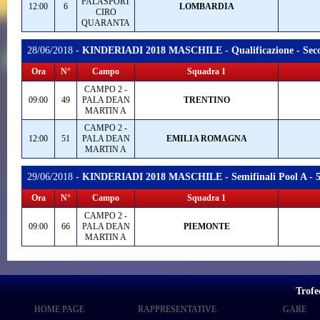
PALASPORT
12:00
6
LOMBARDIA
CIRO
QUARANTA
28/06/2018 -
KINDERIADI 2018 MASCHILE - Qualificazione - Secon
Ora
N°
Campo
Squadra 1
CAMPO 2 -
09:00
49
PALA DEAN
TRENTINO
MARTIN A
CAMPO 2 -
12:00
51
PALA DEAN
EMILIA ROMAGNA
MARTIN A
29/06/2018 -
KINDERIADI 2018 MASCHILE - Semifinali Pool A - 5°
Ora
N°
Campo
Squadra 1
CAMPO 2 -
09:00
66
PALA DEAN
PIEMONTE
MARTIN A
Trofe
HOME PAGE
RAPPRESENTATIVE
GARE